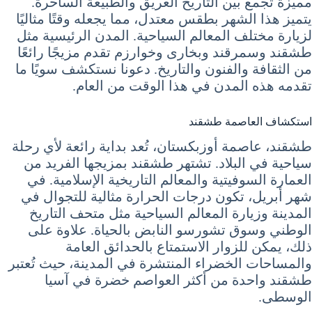
مميزة تجمع بين التاريخ العريق والطبيعة الساحرة.
يتميز هذا الشهر بطقس معتدل، مما يجعله وقتًا مثاليًا
لزيارة مختلف المعالم السياحية. المدن الرئيسية مثل
طشقند وسمرقند وبخارى وخوارزم تقدم مزيجًا رائعًا
من الثقافة والفنون والتاريخ. دعونا نستكشف سويًا ما
تقدمه هذه المدن في هذا الوقت من العام.
استكشاف العاصمة طشقند
طشقند، عاصمة أوزبكستان، تُعد بداية رائعة لأي رحلة
سياحية في البلاد. تشتهر طشقند بمزيجها الفريد من
العمارة السوفيتية والمعالم التاريخية الإسلامية. في
شهر أبريل، تكون درجات الحرارة مثالية للتجوال في
المدينة وزيارة المعالم السياحية مثل متحف التاريخ
الوطني وسوق تشورسو النابض بالحياة. علاوة على
ذلك، يمكن للزوار الاستمتاع بالحدائق العامة
والمساحات الخضراء المنتشرة في المدينة، حيث تُعتبر
طشقند واحدة من أكثر العواصم خضرة في آسيا
الوسطى.