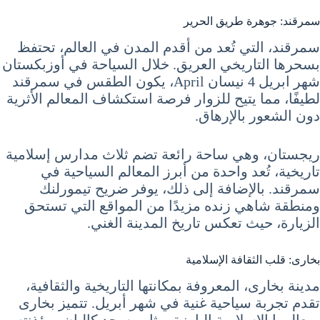
سمرقند: جوهرة طريق الحرير
سمرقند، التي تُعد من أقدم المدن في العالم، تحتفظ
بسحرها التاريخي العريق. خلال السياحة في أوزبكستان
شهر ابريل 4 نيسان April، يكون الطقس في سمرقند
لطيفًا، مما يتيح للزوار فرصة استكشاف المعالم الأثرية
دون الشعور بالإرهاق.
ريجستان، وهي ساحة رائعة تضم ثلاث مدارس إسلامية
تاريخية، تُعد واحدة من أبرز المعالم السياحية في
سمرقند. بالإضافة إلى ذلك، يوفر ضريح تيمورلنك
ومنطقة شاهي زنده مزيدًا من المواقع التي تستحق
الزيارة، حيث تعكس تاريخ المدينة الغني.
بخارى: قلب الثقافة الإسلامية
مدينة بخارى، المعروفة بمكانتها التاريخية والثقافية،
تقدم تجربة سياحية غنية في شهر أبريل. تتميز بخارى
بمعالمها الإسلامية البارزة، مثل مسجد كاليان ومئذنته