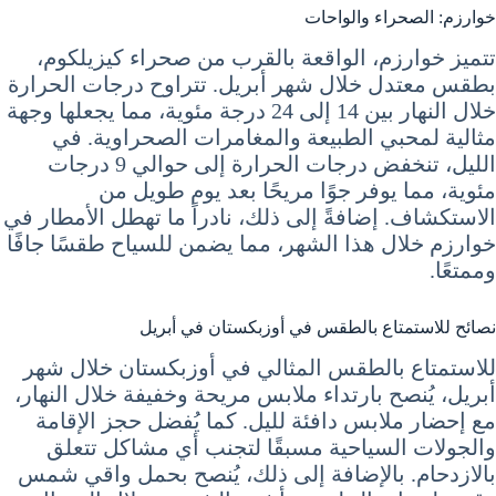
خوارزم: الصحراء والواحات
تتميز خوارزم، الواقعة بالقرب من صحراء كيزيلكوم،
بطقس معتدل خلال شهر أبريل. تتراوح درجات الحرارة
خلال النهار بين 14 إلى 24 درجة مئوية، مما يجعلها وجهة
مثالية لمحبي الطبيعة والمغامرات الصحراوية. في
الليل، تنخفض درجات الحرارة إلى حوالي 9 درجات
مئوية، مما يوفر جوًا مريحًا بعد يوم طويل من
الاستكشاف. إضافةً إلى ذلك، نادراً ما تهطل الأمطار في
خوارزم خلال هذا الشهر، مما يضمن للسياح طقسًا جافًا
وممتعًا.
نصائح للاستمتاع بالطقس في أوزبكستان في أبريل
للاستمتاع بالطقس المثالي في أوزبكستان خلال شهر
أبريل، يُنصح بارتداء ملابس مريحة وخفيفة خلال النهار،
مع إحضار ملابس دافئة لليل. كما يُفضل حجز الإقامة
والجولات السياحية مسبقًا لتجنب أي مشاكل تتعلق
بالازدحام. بالإضافة إلى ذلك، يُنصح بحمل واقي شمس