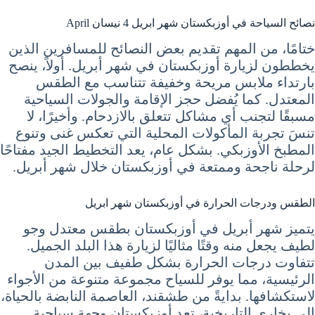
نصائح السياحة في أوزبكستان شهر ابريل 4 نيسان April
ختامًا، من المهم تقديم بعض النصائح للمسافرين الذين
يخططون لزيارة أوزبكستان في شهر أبريل. أولاً، ينصح
بارتداء ملابس مريحة وخفيفة تتناسب مع الطقس
المعتدل. كما يُفضل حجز الإقامة والجولات السياحية
مسبقًا لتجنب أي مشاكل تتعلق بالازدحام. وأخيرًا، لا
تنسَ تجربة المأكولات المحلية التي تعكس غنى وتنوع
المطبخ الأوزبكي. بشكل عام، يعد التخطيط الجيد مفتاحًا
لرحلة ناجحة وممتعة في أوزبكستان خلال شهر أبريل.
الطقس ودرجات الحرارة في أوزبكستان شهر ابريل
يتميز شهر أبريل في أوزبكستان بطقس معتدل وجو
لطيف يجعل منه وقتًا مثاليًا لزيارة هذا البلد الجميل.
تتفاوت درجات الحرارة بشكل طفيف بين المدن
الرئيسية، مما يوفر للسياح مجموعة متنوعة من الأجواء
لاستكشافها. بدايةً من طشقند، العاصمة النابضة بالحياة،
إلى بخارى التاريخية، تعد أوزبكستان وجهة سياحية