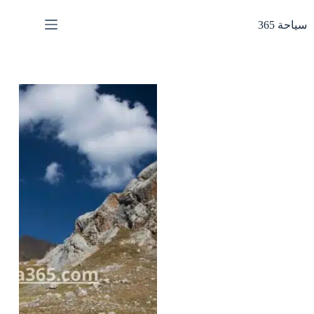
لتجاوز
لى
سياحة 365
لمحتوى