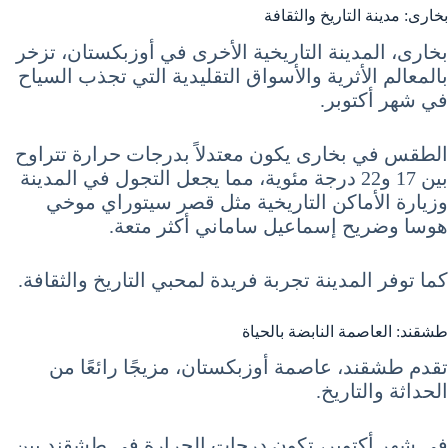
بخارى: مدينة التاريخ والثقافة
بخارى، المدينة التاريخية الأخرى في أوزبكستان، تزخر
بالمعالم الأثرية والأسواق التقليدية التي تجذب السياح
في شهر أكتوبر.
الطقس في بخارى يكون معتدلاً بدرجات حرارة تتراوح
بين 17 و22 درجة مئوية، مما يجعل التجول في المدينة
وزيارة الأماكن التاريخية مثل قصر سيتوراي موخي
هوسا وضريح إسماعيل ساماني أكثر متعة.
كما توفر المدينة تجربة فريدة لمحبي التاريخ والثقافة.
طشقند: العاصمة النابضة بالحياة
تقدم طشقند، عاصمة أوزبكستان، مزيجًا رائعًا من
الحداثة والتاريخ.
في شهر أكتوبر، تكون درجات الحرارة في طشقند بين