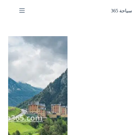
لتجاوز
لى
سياحة 365
لمحتوى