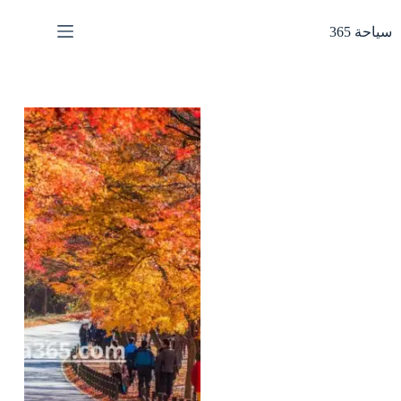
لتجاوز
لى
سياحة 365
لمحتوى