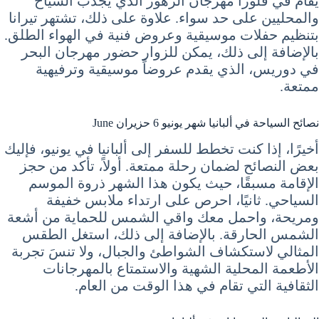
يقام في فلورا مهرجان الزهور الذي يجذب السياح
والمحليين على حد سواء. علاوة على ذلك، تشتهر تيرانا
بتنظيم حفلات موسيقية وعروض فنية في الهواء الطلق.
بالإضافة إلى ذلك، يمكن للزوار حضور مهرجان البحر
في دوريس، الذي يقدم عروضاً موسيقية وترفيهية
ممتعة.
نصائح السياحة في ألبانيا شهر يونيو 6 حزيران June
أخيرًا، إذا كنت تخطط للسفر إلى ألبانيا في يونيو، فإليك
بعض النصائح لضمان رحلة ممتعة. أولاً، تأكد من حجز
الإقامة مسبقًا، حيث يكون هذا الشهر ذروة الموسم
السياحي. ثانيًا، احرص على ارتداء ملابس خفيفة
ومريحة، واحمل معك واقي الشمس للحماية من أشعة
الشمس الحارقة. بالإضافة إلى ذلك، استغل الطقس
المثالي لاستكشاف الشواطئ والجبال، ولا تنسَ تجربة
الأطعمة المحلية الشهية والاستمتاع بالمهرجانات
الثقافية التي تقام في هذا الوقت من العام.