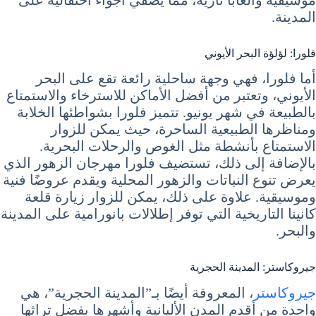
المدينة.
فلورا: لؤلؤة البحر الأيوني
أما فلورا، فهي وجهة ساحلية رائعة تقع على البحر
الأيوني، وتعتبر من أفضل الأماكن للاسترخاء والاستمتاع
بالطبيعة في شهر يونيو. تتميز فلورا بشواطئها الخلابة
ومناظرها الطبيعية الساحرة، حيث يمكن للزوار
الاستمتاع بأنشطة مثل الغوص والرحلات البحرية.
بالإضافة إلى ذلك، تستضيف فلورا مهرجان الزهور الذي
يعرض تنوع النباتات والزهور المحلية ويقدم عروضًا فنية
وموسيقية. علاوة على ذلك، يمكن للزوار زيارة قلعة
كانينا التاريخية التي توفر إطلالات بانورامية على المدينة
والبحر.
جيروكاستر: المدينة الحجرية
جيروكاستر
، المعروفة أيضًا بـ”المدينة الحجرية”، هي
واحدة من أقدم المدن الألبانية وأشهرها بفضل تراثها