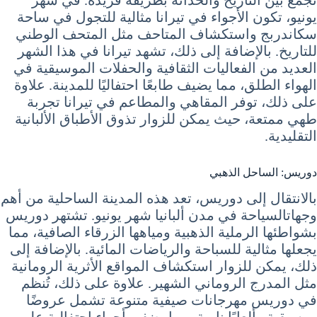
يونيو، تكون الأجواء في تيرانا مثالية للتجول في ساحة
سكاندربج واستكشاف المتاحف مثل المتحف الوطني
للتاريخ. بالإضافة إلى ذلك، تشهد تيرانا في هذا الشهر
العديد من الفعاليات الثقافية والحفلات الموسيقية في
الهواء الطلق، مما يضيف طابعًا احتفاليًا للمدينة. علاوة
على ذلك، توفر المقاهي والمطاعم في تيرانا تجربة
طهي ممتعة، حيث يمكن للزوار تذوق الأطباق الألبانية
التقليدية.
دوريس: الساحل الذهبي
بالانتقال إلى دوريس، تعد هذه المدينة الساحلية من أهم
وجهاتالسياحة في مدن ألبانيا شهر يونيو. تشتهر دوريس
بشواطئها الرملية الذهبية ومياهها الزرقاء الصافية، مما
يجعلها مثالية للسباحة والرياضات المائية. بالإضافة إلى
ذلك، يمكن للزوار استكشاف المواقع الأثرية الرومانية
مثل المدرج الروماني الشهير. علاوة على ذلك، تُنظم
في دوريس مهرجانات صيفية متنوعة تشمل عروضًا
موسيقية وألعابًا نارية، مما يضفي أجواء احتفالية على