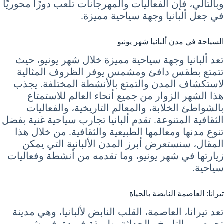
وبالتالي، فإن الفعاليات والمهرجانات تلعب دورًا محوريًا
في جعل ألبانيا وجهة سياحية مميزة.
السياحة في مدن ألبانيا شهر يونيو
تعد ألبانيا وجهة سياحية مميزة خلال شهر يونيو، حيث
تتمتع بطقس دافئ ومشمس يوفر الظروف المثالية
لاستكشاف المدن والتمتع بالأنشطة المختلفة. يجذب
هذا الشهر الزوار من جميع أنحاء العالم للاستمتاع
بالشواطئ الخلابة، والمعالم التاريخية، والفعاليات
الثقافية المتنوعة. تقدم ألبانيا تجارب سياحية غنية بفضل
تنوع مدنها ومعالمها الطبيعية والثقافية. من خلال هذا
المقال، سنستعرض أبرز المدن الألبانية التي يمكن
زيارتها في شهر يونيو، وما تقدمه من أنشطة وفعاليات
سياحية.
تيرانا: العاصمة النابضة بالحياة
تعد تيرانا، العاصمة، القلب النابض لألبانيا، وهي مدينة
تجمع بين التاريخ والحداثة بطريقة فريدة. في شهر