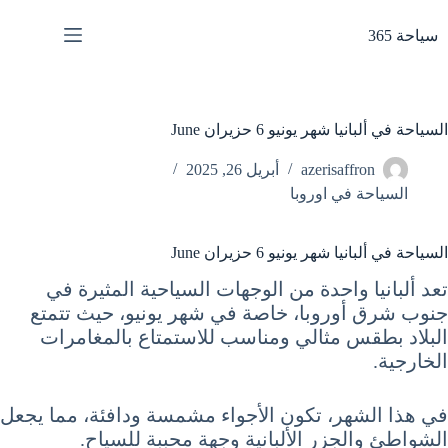
لتجاوز
لى
سياحة 365
لمحتوى
السياحة في ألبانيا شهر يونيو 6 حزيران June
azerisaffron
أبريل 26, 2025
السياحة في اوروبا
السياحة في ألبانيا شهر يونيو 6 حزيران June
تعد ألبانيا واحدة من الوجهات السياحية المثيرة في
جنوب شرق أوروبا، خاصة في شهر يونيو، حيث تتمتع
البلاد بطقس مثالي ومناسب للاستمتاع بالمغامرات
الخارجية.
في هذا الشهر، تكون الأجواء مشمسة ودافئة، مما يجعل
الشواطئ والجزر الألبانية وجهة محببة للسياح.