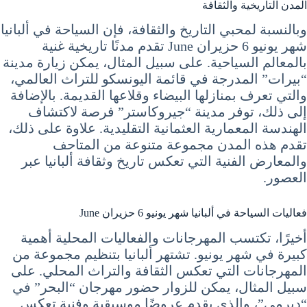
المدن التاريخية والثقافة
وبالنسبة لمحبي التاريخ والثقافة، فإن السياحة في ألبانيا
شهر يونيو 6 حزيران June تقدم مدنًا تاريخية غنية
بالمعالم السياحية. على سبيل المثال، يمكن زيارة مدينة
“بيرات” المدرجة في قائمة اليونسكو للتراث العالمي،
والتي تعرف بمنازلها البيضاء وقلاعها القديمة. بالإضافة
إلى ذلك، توفر مدينة “جيروكاستر” فرصة لاكتشاف
الهندسة المعمارية العثمانية التقليدية. علاوة على ذلك،
تقدم هذه المدن مجموعة متنوعة من المتاحف
والمعارض الفنية التي تعكس تاريخ وثقافة ألبانيا عبر
العصور.
فعاليات السياحة في ألبانيا شهر يونيو 6 حزيران June
أخيرًا، تكتسب المهرجانات والفعاليات المحلية أهمية
كبيرة في شهر يونيو. تشتهر ألبانيا بتنظيم مجموعة من
المهرجانات التي تعكس الثقافة والتراث المحلي. على
سبيل المثال، يمكن للزوار حضور مهرجان “البحر” في
“ديرمي”، والذي يقدم عروضًا موسيقية وفنية تعكس