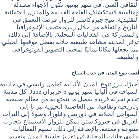
الثقافي الغني. في شهر يونيو، تكون الأجواء معتدلة
ومناسبة لاستكشاف القلعة القديمة والمنازل العثمانية
التقليدية. تتيح جيروكاستر للزوار فرصة التعمق في
التاريخ والثقافة من خلال زيارة متحف الإثنوغرافيا
والمشاركة في الفعاليات المحلية. بالإضافة إلى ذلك،
توفر المدينة مشاهد طبيعية خلابة بفضل موقعها الجبلي،
مما يجعلها مكانًا مثاليًا لمحبي التصوير الفوتوغرافي
والطبيعة.
أهمية تنوع المدن في جذب السياح
أخيرًا، يبرز تنوع المدن الألبانية كعامل رئيسي في جاذبية
السياحة في ألبانيا شهر يونيو 6 حزيران June. كل مدينة
تقدم تجربة فريدة بفضل ما تتمتع به من معالم طبيعية
وتاريخية وثقافية. من العاصمة الحيوية تيرانا إلى
السواحل الخلابة في دوريس وفلورا، وصولاً إلى التراث
العريق في جيروكاستر، يمكن للزوار الاستمتاع بتجارب
متنوعة وممتعة. بالإضافة إلى ذلك، تسهم الفعاليات
والمهرجانات المحلية في تعزيز جاذبية المدن وتقديم