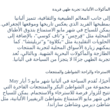
المأكولات الألبانية: تجربة طهي فريدة
إلى جانب المعالم الطبيعية والثقافية، تتميز ألبانيا
بمطبخها الفريد الذي يعكس تاريخها وموقعها الجغرافي.
يمكن للسياح في شهر مايو الاستمتاع بتذوق الأطباق
المحلية مثل “فِرجِس” و”تاف كوسي”، بالإضافة إلى
الحلويات التقليدية مثل “بكلاوة” و”تريليتشا”. كما
يمكنهم زيارة الأسواق المحلية لتجربة المنتجات
الطازجة والمأكولات البحرية الشهية. وبالتالي، تُعد
تجربة الطهي جزءًا لا يتجزأ من السياحة في ألبانيا.
الاسترخاء والراحة: الشواطئ والمنتجعات
أخيرًا، تُقدم السياحة في ألبانيا شهر مايو 5 أيار May
مجموعة من الشواطئ البكر والمنتجعات الفاخرة التي
تتيح للزوار فرصة للاسترخاء والاستجمام. يمكن للسياح
في شهر مايو الاستمتاع بشواطئ الريفييرا الألبانية، مثل
شاطئ ديرمي وشاطئ ساراندا.