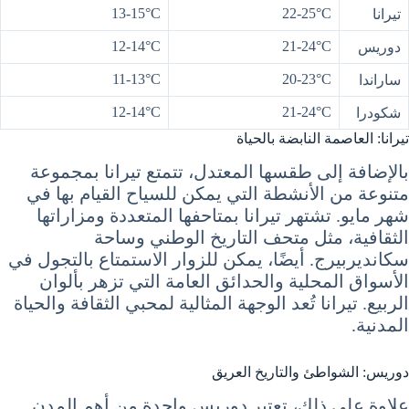
13-15°C
22-25°C
تيرانا
12-14°C
21-24°C
دوريس
11-13°C
20-23°C
ساراندا
12-14°C
21-24°C
شكودرا
تيرانا: العاصمة النابضة بالحياة
بالإضافة إلى طقسها المعتدل، تتمتع تيرانا بمجموعة
متنوعة من الأنشطة التي يمكن للسياح القيام بها في
شهر مايو. تشتهر تيرانا بمتاحفها المتعددة ومزاراتها
الثقافية، مثل متحف التاريخ الوطني وساحة
سكانديربيرج. أيضًا، يمكن للزوار الاستمتاع بالتجول في
الأسواق المحلية والحدائق العامة التي تزهر بألوان
الربيع. تيرانا تُعد الوجهة المثالية لمحبي الثقافة والحياة
المدنية.
دوريس: الشواطئ والتاريخ العريق
علاوة على ذلك، تعتبر دوريس واحدة من أهم المدن