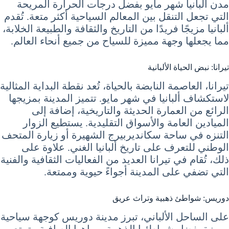
مدن ألبانيا شهر مايو بفضل درجات الحرارة المريحة
التي تجعل التنقل بين المعالم السياحية أكثر متعة. تُقدم
ألبانيا مزيجًا فريدًا من التاريخ والثقافة والطبيعة الخلابة،
مما يجعلها وجهة مميزة للسياح من جميع أنحاء العالم.
تيرانا: نبض الحياة الألبانية
تيرانا، العاصمة النابضة بالحياة، تُعد نقطة البداية المثالية
لاستكشاف ألبانيا في شهر مايو. تتميز المدينة بمزيجها
الرائع من العمارة الحديثة والتاريخية، إضافة إلى
الميادين العامة والأسواق التقليدية. يستطيع الزوار
التنزه في ساحة سكانديربيرج الشهيرة أو زيارة المتحف
الوطني للتعرف على تاريخ ألبانيا الغني. علاوة على
ذلك، تُقام في تيرانا العديد من الفعاليات الثقافية والفنية
التي تضفي على المدينة أجواءً حيوية وممتعة.
دوريس: شواطئ ذهبية وتراث عريق
على الساحل الألباني، تبرز مدينة دوريس كوجهة سياحية
مميزة بفضل شواطئها الذهبية ومياهها الصافية. يتمتع