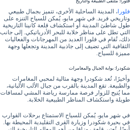
فلورا: ملتقى الطبيعة والتاريخ
فلورا
، المدينة الساحلية الأخرى، تتميز بجمال طبيعي
وتاريخي فريد. في شهر مايو، يُمكن للسياح التنزه على
طول شاطئ المدينة أو استكشاف قلعة كانينا التاريخية
التي تطل على مناظر خلابة للبحر الأدرياتيكي. إلى جانب
ذلك، تُقام في فلورا العديد من المهرجانات والفعاليات
الثقافية التي تضيف إلى جاذبية المدينة وتجعلها وجهة
مميزة للسياح.
شكودرا: بوابة الجبال والمغامرات
وأخيرًا، تُعد شكودرا وجهة مثالية لمحبي المغامرات
والطبيعة. تقع المدينة بالقرب من جبال الألب الألبانية،
مما يُتيح للزوار فرصة ممارسة رياضة المشي لمسافات
طويلة واستكشاف المناظر الطبيعية الخلابة.
في شهر مايو، يُمكن للسياح الاستمتاع برحلات القوارب
في بحيرة شكودرا وزيارة القرى التقليدية المحيطة بها.
أيضًا، تُعتبر قلعة روزافا من أهم المعالم التاريخية التي