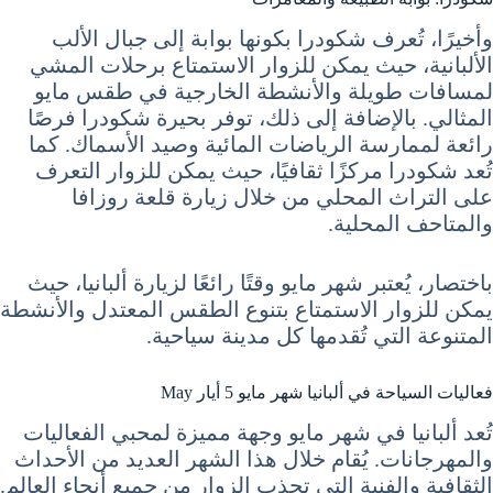
وأخيرًا، تُعرف شكودرا بكونها بوابة إلى جبال الألب
الألبانية، حيث يمكن للزوار الاستمتاع برحلات المشي
لمسافات طويلة والأنشطة الخارجية في طقس مايو
المثالي. بالإضافة إلى ذلك، توفر بحيرة شكودرا فرصًا
رائعة لممارسة الرياضات المائية وصيد الأسماك. كما
تُعد شكودرا مركزًا ثقافيًا، حيث يمكن للزوار التعرف
على التراث المحلي من خلال زيارة قلعة روزافا
والمتاحف المحلية.
باختصار، يُعتبر شهر مايو وقتًا رائعًا لزيارة ألبانيا، حيث
يمكن للزوار الاستمتاع بتنوع الطقس المعتدل والأنشطة
المتنوعة التي تُقدمها كل مدينة سياحية.
فعاليات السياحة في ألبانيا شهر مايو 5 أيار May
تُعد ألبانيا في شهر مايو وجهة مميزة لمحبي الفعاليات
والمهرجانات. يُقام خلال هذا الشهر العديد من الأحداث
الثقافية والفنية التي تجذب الزوار من جميع أنحاء العالم.