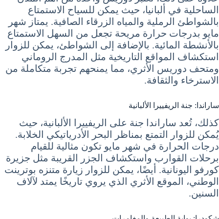
الساحلية في ألبانيا، حيث يمكن للسياح الاستمتاع
بالشواطئ الرملية والمياه الزرقاء الصافية. يمتاز شهر
مايو بدرجات حرارة مريحة تجعل من السهل الاستمتاع
بالأنشطة المائية. بالإضافة إلى الشواطئ، يمكن للزوار
استكشاف المواقع التاريخية مثل المدرج الروماني
ومتحف دوريس الأثري، مما يمنحهم تجربة متكاملة من
الاسترخاء والثقافة.
ساراندا: جنة الريفييرا الألبانية
كذلك، تُعد ساراندا جنة على الريفييرا الألبانية، حيث
يُمكن للزوار التمتع بمناظر البحر الأدرياتيكي الخلابة.
درجات الحرارة في شهر مايو تكون مثالية للقيام
برحلات القوارب واستكشاف الجزر القريبة مثل جزيرة
كورفو اليونانية. أيضًا، يمكن للزوار زيارة متنزه بوترينت
الوطني، الموقع الأثري الذي يروي تاريخًا يمتد لآلاف
السنين.
شكودرا: بوابة الطبيعة والمغامرات