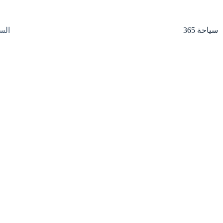
لتجاوز
لى
لمحتوى
سياحة 365
الس