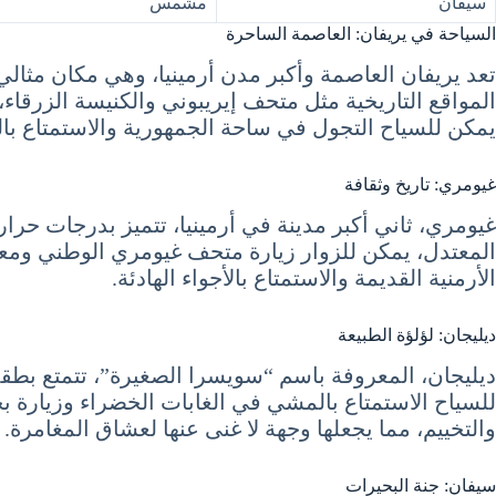
سيفان
مشمس
السياحة في يريفان: العاصمة الساحرة
تعد يريفان العاصمة وأكبر مدن أرمينيا، وهي مكان مثال
المواقع التاريخية مثل متحف إيريبوني والكنيسة الزرقاء، 
يمكن للسياح التجول في ساحة الجمهورية والاستمتاع بالفعا
غيومري: تاريخ وثقافة
غيومري، ثاني أكبر مدينة في أرمينيا، تتميز بدرجات حرارة
المعتدل، يمكن للزوار زيارة متحف غيومري الوطني ومعرف
الأرمنية القديمة والاستمتاع بالأجواء الهادئة.
ديليجان: لؤلؤة الطبيعة
ديليجان، المعروفة باسم “سويسرا الصغيرة”، تتمتع بطقس
للسياح الاستمتاع بالمشي في الغابات الخضراء وزيارة ب
والتخييم، مما يجعلها وجهة لا غنى عنها لعشاق المغامرة.
سيفان: جنة البحيرات