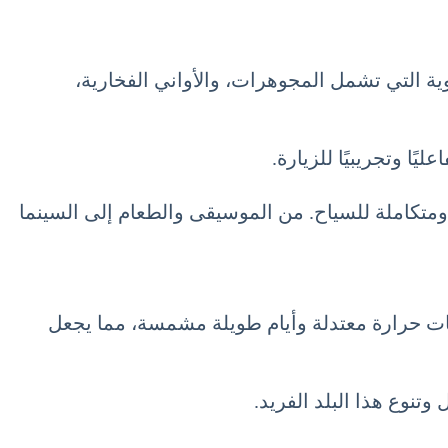
ية التي تشمل المجوهرات، والأواني الفخارية،
ًا وتجريبيًا للزيارة.
لمهرجانات التي تُقام اثناء السياحة في أرمينيا شهر يونيو 6 حزيران June تجربة غنية ومتكاملة للسياح. من الموسيقى والطعام إلى السينما
رجات حرارة معتدلة وأيام طويلة مشمسة، مما يجعل
تنوع هذا البلد الفريد.