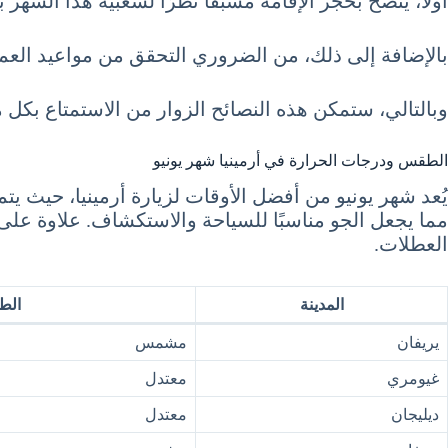
أولاً، يُنصح بحجز الإقامة مسبقًا نظرًا لشعبية هذا الشه
بالإضافة إلى ذلك، من الضروري التحقق من مواعيد العم
وبالتالي، ستمكن هذه النصائح الزوار من الاستمتاع بكل م
الطقس ودرجات الحرارة في أرمينيا شهر يونيو
مما يجعل الجو مناسبًا للسياحة والاستكشاف. علاوة على ذ
العطلات.
المدينة
الط
يريفان
مشمس
غيومري
معتدل
ديليجان
معتدل