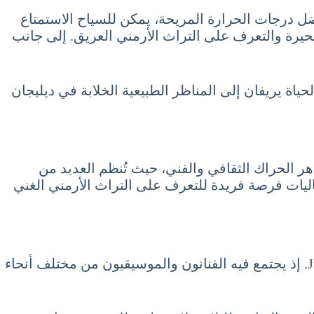
ل درجات الحرارة المريحة، يمكن للسياح الاستمتاع
لبحيرة والتعرف على التراث الأرمني العريق. إلى جانب
الحياة يريفان إلى المناظر الطبيعية الخلابة في ديليجان
دهر الحراك الثقافي والفني، حيث تُنظم العديد من
عاليات فرصة فريدة للتعرف على التراث الأرمني الغني
يُعد مهرجان الأغنية الوطنية واحدًا من أبرز الفعاليات التي تُقام خلال السياحة في أرمينيا شهر يونيو 6 حزيران June. إذ يجتمع فيه الفنانون والموسيقيون من مختلف أنحاء