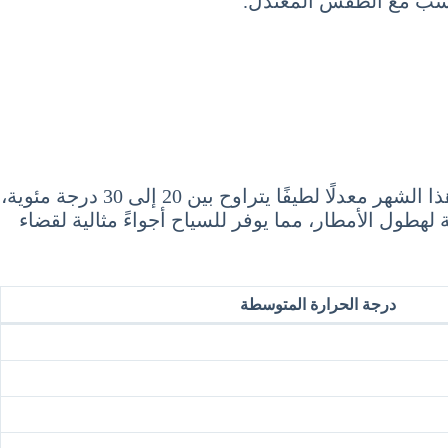
تتناسب مع الطقس المعتدل.
يُعد شهر يونيو من أفضل الأوقات لزيارة أرمينيا، حيث يتميز الطقس بالاعتدال والدفء. تبلغ درجات الحرارة في هذا الشهر معدلًا لطيفًا يتراوح بين 20 إلى 30 درجة مئوية،
لهطول الأمطار، مما يوفر للسياح أجواءً مثالية لقضاء
درجة الحرارة المتوسطة