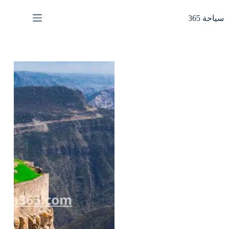
لتجاوز
لى
سياحة 365
لمحتوى