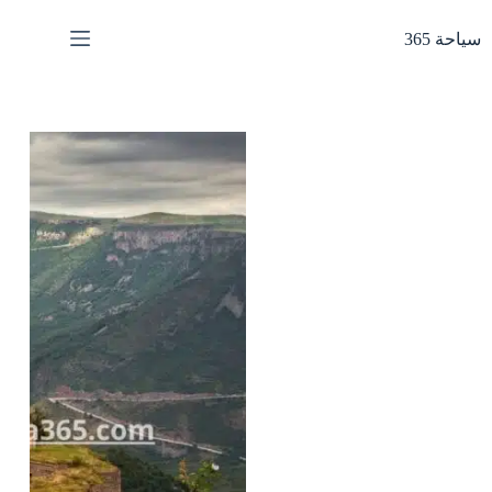
لتجاوز
لى
سياحة 365
لمحتوى