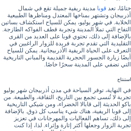
ختامًا، تعد
قوبا
مدينة ريفية جميلة تقع في شمال
أذربيجان وتشتهر بمناخها المعتدل ومناظرها الطبيعية
الخلابة. في شهر يوليو، يمكن للسياح استكشاف بساتين
التفاح التي تملأ المدينة وتجربة قطف الفواكه الطازجة.
بالإضافة إلى ذلك، تحتوي قوبا على العديد من القرى
التقليدية التي تقدم تجربة فريدة للزوار الراغبين في
التعرف على الحياة الريفية الأذربيجانية. يمكن للسياح
أيضًا زيارة الجسور الحجرية القديمة والمباني التاريخية
التي تضفي على المدينة سحرًا خاصًا.
استنتاج
في النهاية، توفر السياحة في مدن أذربيجان شهر يوليو
تجربة لا تُنسى تجمع بين التاريخ، الثقافة، والطبيعة. من
باكو الحديثة إلى قابالا الخضراء، ومن شيكي التاريخية
إلى قوبا الريفية، هناك شيء يناسب كل ذوق. بالإضافة
إلى ذلك، تساهم الفعاليات والمهرجانات في تعزيز
تجربة الزوار وجعلها أكثر إثارة وإثراء. لذا، إذا كنت