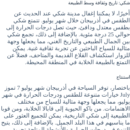
شكي: تاريخ وثقافة وسط الطبيعة
أخيرًا، لا يمكننا إغفال مدينة شكي عند الحديث عن
الطقس في أذربيجان خلال شهر يوليو. تتمتع شكي
بطقس معتدل ودافئ، حيث تصل درجات الحرارة إلى
حوالي 25 درجة مئوية. بالإضافة إلى ذلك، تجمع شكي
بين الجمال الطبيعي والتاريخ الغني، مما يجعلها وجهة
مثالية للسياح الباحثين عن تجربة ثقافية غنية. يمكن
للزوار استكشاف القلاع القديمة والمتاحف، فضلاً عن
التمتع بالطبيعة الخلابة في المنطقة المحيطة.
استنتاج
باختصار، توفر السياحة في أذربيجان شهر يوليو 7 تموز
July خيارات متنوعة للطقس ودرجات الحرارة في شهر
يوليو، مما يجعلها وجهة مثالية للسياح من مختلف
الاهتمامات. من باكو الحيوية إلى قابالا الخلابة، ومن قوبا
الطبيعية إلى شكي التاريخية، يمكن للجميع العثور على
ما يناسبهم في هذا البلد الجميل. بالإضافة إلى ذلك، يتيح
التنوع في درجات الحرارة والأنشطة المتاحة تجربة