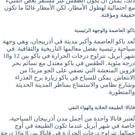
ذلك، يمكن أن يكون الطقس غير مستقر بعض الشيء
مع احتمالية لهطول الأمطار، لكن الأمطار غالبًا ما تكون
خفيفة ومؤقتة.
باكو: العاصمة والوجهة الرئيسية
تُعد باكو العاصمة وأكبر مدينة في أذربيجان، وهي وجهة
سياحية رئيسية بفضل معالمها التاريخية والثقافية. في
شهر أبريل، تتراوح درجات الحرارة في باكو بين 12 و18
درجة مئوية. الطقس في باكو معتدل مع نسائم بحر
قزوين المنعشة التي تضفي على الجو مزيدًا من
الانتعاش. يمكن للسياح في باكو زيارة برج العذراء
وشارع نظامي والاستمتاع بمناظر المدينة الحديثة
والمتطورة.
قابالا: الطبيعة الخلابة والهواء النقي
تُعتبر قابالا واحدة من أجمل مدن أذربيجان السياحية،
خاصة في شهر أبريل عندما تكون الطبيعة في أوج
جمالها. تتراوح درجات الحرارة في قابالا بين 8 و16 درجة