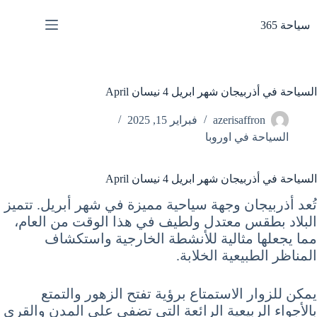
لتجاوز
لى
سياحة 365
لمحتوى
السياحة في أذربيجان شهر ابريل 4 نيسان April
azerisaffron
فبراير 15, 2025
السياحة في اوروبا
السياحة في أذربيجان شهر ابريل 4 نيسان April
تُعد أذربيجان وجهة سياحية مميزة في شهر أبريل. تتميز
البلاد بطقس معتدل ولطيف في هذا الوقت من العام،
مما يجعلها مثالية للأنشطة الخارجية واستكشاف
المناظر الطبيعية الخلابة.
يمكن للزوار الاستمتاع برؤية تفتح الزهور والتمتع
بالأجواء الربيعية الرائعة التي تضفي على المدن والقرى