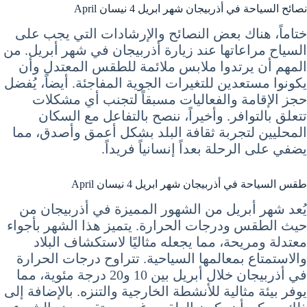
نصائح السياحة في أذربيجان شهر ابريل 4 نيسان April
ختاماً، هناك بعض النصائح والإرشادات التي يجب على
السياح مراعاتها عند زيارة أذربيجان في شهر أبريل. من
المهم أن يرتدوا ملابس ملائمة للطقس المعتدل وأن
يكونوا مستعدين للتغيرات الجوية المفاجئة. أيضاً، يُفضل
حجز الإقامة والفعاليات مسبقاً لتجنب أي مشكلات
تتعلق بالتوافر. وأخيراً، ننصح بالتفاعل مع السكان
المحليين لتجربة ثقافة البلد بشكل أعمق وأصدق، مما
يضفي على الرحلة بعداً إنسانياً فريداً.
طقس السياحة في أذربيجان شهر ابريل 4 نيسان April
يُعد شهر أبريل من الشهور المميزة في أذربيجان من
حيث الطقس ودرجات الحرارة. يتميز هذا الشهر بأجواء
معتدلة ومريحة، مما يجعله مثاليًا لاستكشاف البلاد
والاستمتاع بمعالمها السياحية. تتراوح درجات الحرارة
في أذربيجان خلال أبريل بين 10 و20 درجة مئوية، مما
يوفر بيئة مثالية للأنشطة الخارجية والتنزه. بالإضافة إلى